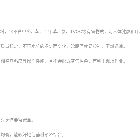
涂料，它不含甲醛、苯、二甲苯、氨、TVOC等有害物质，对人体健康和
证质量稳定，不因水分的多少而变化，涂膜厚度易控制，干燥迅速。
可调整其粘度等操作性能，且不会形成空气污染；有利于现场作业。
它对身体非常安全。
布均衡，能较好地与基材紧密结合。