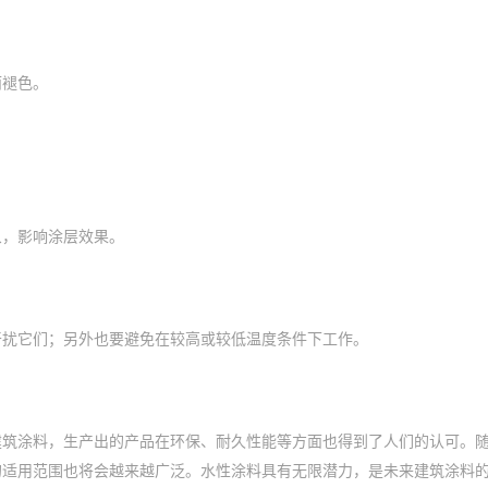
而褪色。
象，影响涂层效果。
干扰它们；另外也要避免在较高或较低温度条件下工作。
建筑涂料，生产出的产品在环保、耐久性能等方面也得到了人们的认可。
的适用范围也将会越来越广泛。水性涂料具有无限潜力，是未来建筑涂料